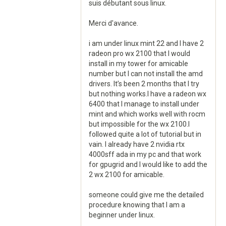
suis débutant sous linux.
Merci d'avance.
i am under linux mint 22 and I have 2
radeon pro wx 2100 that I would
install in my tower for amicable
number but I can not install the amd
drivers. It’s been 2 months that I try
but nothing works.I have a radeon wx
6400 that I manage to install under
mint and which works well with rocm
but impossible for the wx 2100.I
followed quite a lot of tutorial but in
vain. I already have 2 nvidia rtx
4000sff ada in my pc and that work
for gpugrid and I would like to add the
2 wx 2100 for amicable.
someone could give me the detailed
procedure knowing that I am a
beginner under linux.